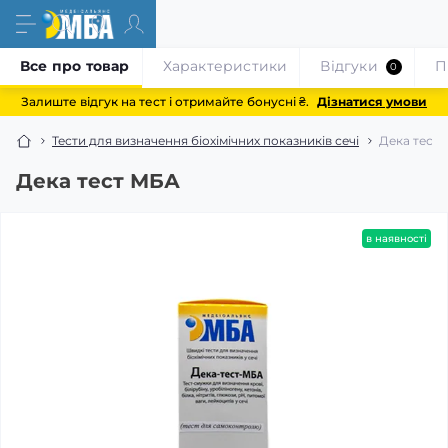
Все про товар
Характеристики
Відгуки
П
0
Залиште відгук на тест і отримайте бонусні ₴.
Дізнатися умови
Тести для визначення біохімічних показників сечі
Дека тест
Дека тест МБА
в наявності