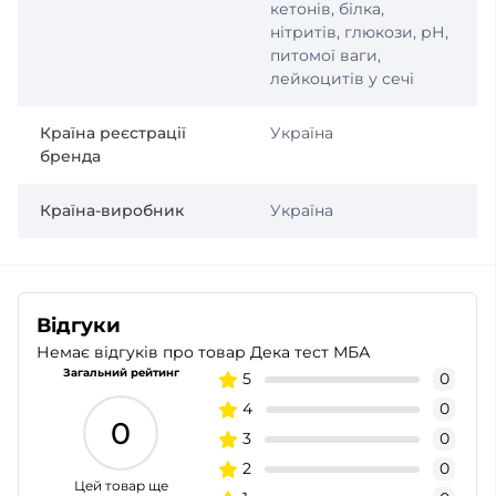
кетонів, білка,
нітритів, глюкози, рН,
питомої ваги,
лейкоцитів у сечі
Країна реєстрації
Україна
бренда
Країна-виробник
Україна
Відгуки
Немає відгуків про товар Дека тест МБА
Загальний рейтинг
5
0
4
0
0
3
0
2
0
Цей товар ще