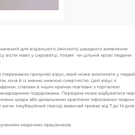
значений для візуального (якісного) швидкого виявлення
усу віспи мавп у сироватці, плазмі чи цільній крові людини
.
 (переважно гризунів) вірус, який може викликати у людей
пи, хоча й із значно нижчою смертністю. Цей вірус є
фрики, спалахи в інших країнах пов’язані з торгівлею
іжнародними подорожами. Передача може відбуватися чер
еннями шкіри або дихальними краплями інфікованих тварин
речи. Інкубаційний період зазвичай триває від 7 до 14 днів
лученням медичних працівників.