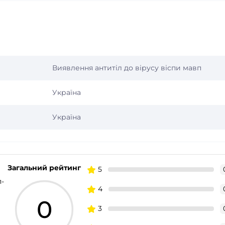
Виявлення антитіл до вірусу віспи мавп
Україна
Україна
Загальний рейтинг
5
п-
4
0
3