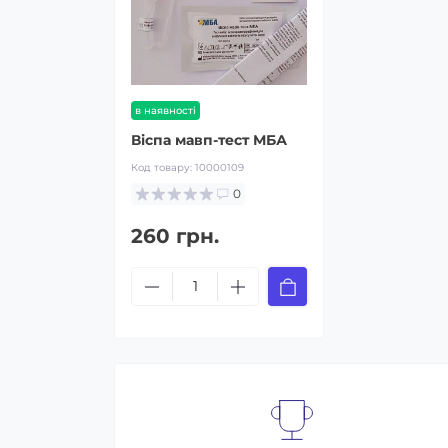
в наявності
Віспа мавп-тест МБА
Код товару:
10000109
0
260 грн.