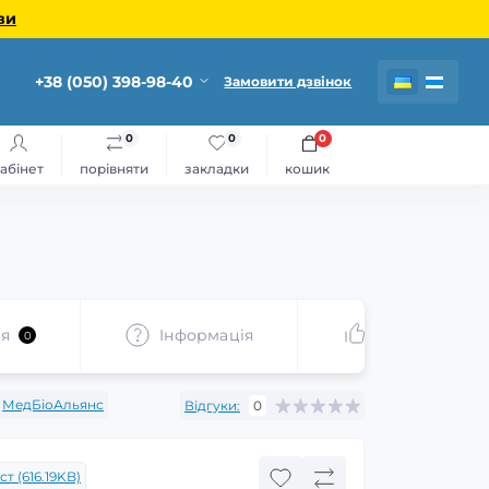
ви
+38 (050) 398-98-40
Замовити дзвінок
0
0
0
абінет
порівняти
закладки
кошик
ня
Iнформація
Рекомендує
0
МедБіоАльянс
Відгуки:
0
т (616.19KB)