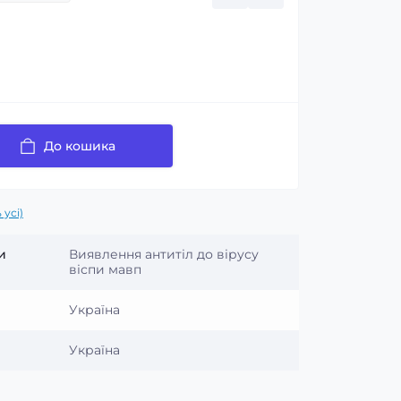
До кошика
 усі)
и
Виявлення антитіл до вірусу
віспи мавп
Україна
Україна