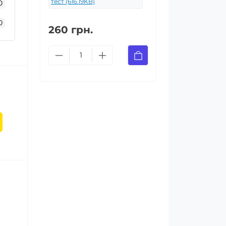
тест (616.19KB)
0
0
260 грн.