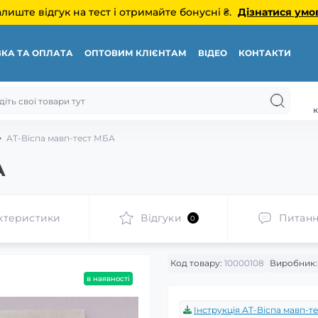
алиште відгук на тест і отримайте бонусні ₴.
Дізнатися умо
КА ТА ОПЛАТА
ОПТОВИМ КЛІЄНТАМ
ВІДЕО
КОНТАКТИ
к
АТ-Віспа мавп-тест МБА
А
ктеристики
Відгуки
Питан
0
Код товару:
10000108
Виробник:
в наявності
Інструкція АТ-Віспа мавп-тес