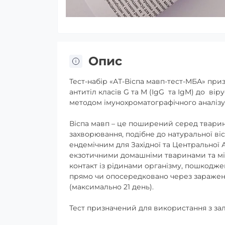
Опис
Тест-набір «АТ-Віспа мавп-тест-МБА» при
антитіл класів G та M (IgG та IgM) до вір
методом імунохроматографічного аналізу
Віспа мавп – це поширений серед тварин
захворювання, подібне до натуральної віс
ендемічним для Західної та Центральної А
екзотичними домашніми тваринами та м
контакт із рідинами організму, пошкодж
прямо чи опосередковано через заражені 
(максимально 21 день).
Тест призначений для використання з за