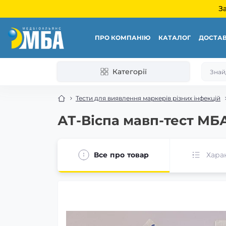
З
ПРО КОМПАНІЮ
КАТАЛОГ
ДОСТАВ
Категорії
Тести для виявлення маркерів різних інфекцій
АТ-Віспа мавп-тест МБ
Все про товар
Хара