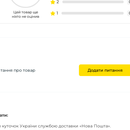
2
Цей товар ще
1
ніхто не оцінив
итання про товар
Додати питання
ати:
 куточок України службою доставки «Нова Пошта».